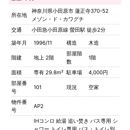
神奈川県小田原市 蓮正寺370-52
所在地
メゾン・ド・カワグチ
交通
小田急小田原線 螢田駅 徒歩2分
築年月
1996/11
構造
木造
部屋階
階建
地上 2階
1階
数
面積
専有 29.8m²
駐車場
4,000円
部屋番
101
現況
空家
号
物件番
AP2
号
IHコンロ
給湯
追い焚き
バス専用
シ
ャワー
トイレ専用
バス・トイレ別