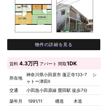
物件の詳細を見る
4.3万円
1DK
賃料
アパート
間取
神奈川県小田原市 蓮正寺133-7 シ
所在地
ャトー津田Ⅱ
交通
小田急小田原線 螢田駅 徒歩7分
築年月
1991/11
構造
木造