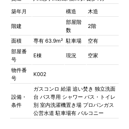
築年月
構造
木造
部屋階
階建
2階
数
面積
専有 63.9m²
駐車場
空有
部屋番
E棟
現況
空家
号
物件番
K002
号
ガスコンロ
給湯
追い焚き
独立洗面
設備・
台
バス専用
シャワー
バス・トイレ
条件
別
室内洗濯機置き場
プロパンガス
公営水道
駐車場有
バルコニー