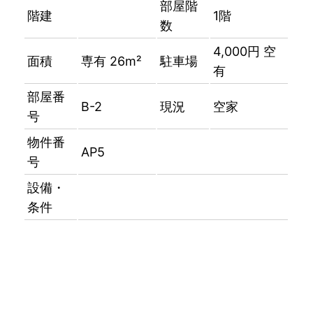
部屋階
階建
1階
数
4,000円 空
面積
専有 26m²
駐車場
有
部屋番
B-2
現況
空家
号
物件番
AP5
号
設備・
条件