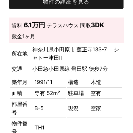
物件の詳細を見る
6.1万円
3DK
賃料
テラスハウス
間取
敷金
1ヶ月
神奈川県小田原市 蓮正寺133-7 シ
所在地
ャトー津田Ⅱ
交通
小田急小田原線 螢田駅 徒歩7分
築年月
1991/11
構造
木造
面積
専有 52m²
駐車場
空有
部屋番
B-5
現況
空家
号
物件番
TH1
号