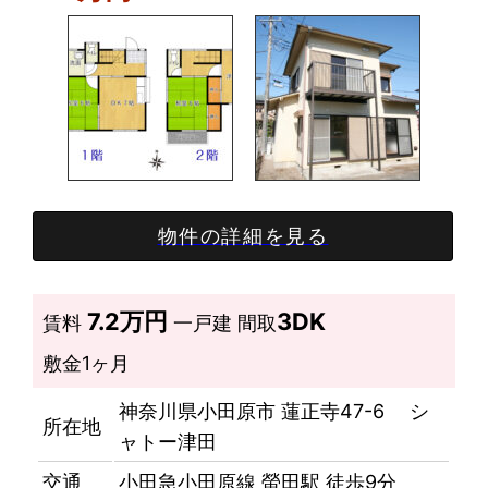
物件の詳細を見る
7.2万円
3DK
賃料
一戸建
間取
敷金
1ヶ月
神奈川県小田原市 蓮正寺47-6 シ
所在地
ャトー津田
交通
小田急小田原線 螢田駅 徒歩9分