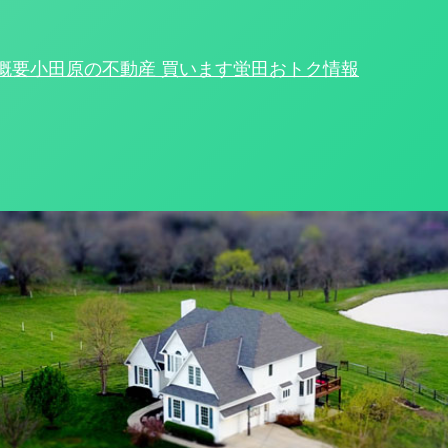
概要
小田原の不動産 買います
蛍田おトク情報