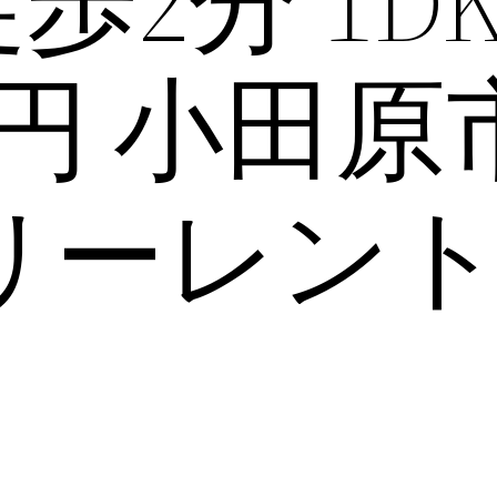
歩2分 1D
000円 小田
フリーレン