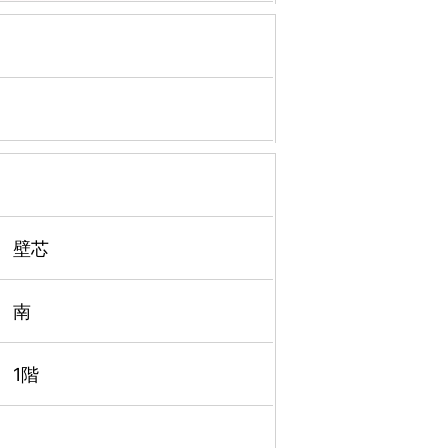
壁芯
南
1階